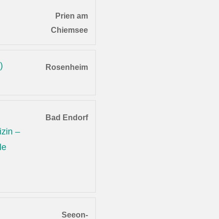
Prien am
Chiemsee
)
Rosenheim
Bad Endorf
zin –
le
Seeon-