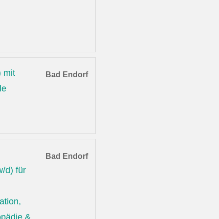
 mit
Bad Endorf
le
Bad Endorf
/d) für
ation,
opädie &