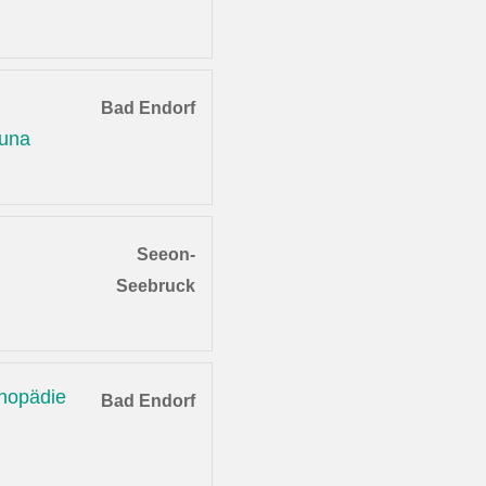
Bad Endorf
auna
Seeon-
Seebruck
thopädie
Bad Endorf