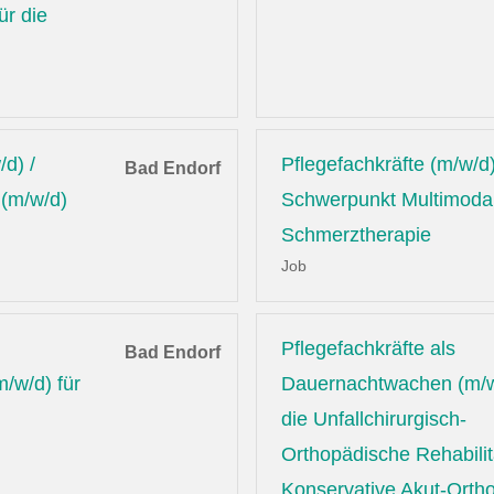
ür die
/d) /
Pflegefachkräfte (m/w/d)
Bad Endorf
 (m/w/d)
Schwerpunkt Multimoda
Schmerztherapie
Job
Pflegefachkräfte als
Bad Endorf
/w/d) für
Dauernachtwachen (m/w
die Unfallchirurgisch-
Orthopädische Rehabilit
Konservative Akut-Orth