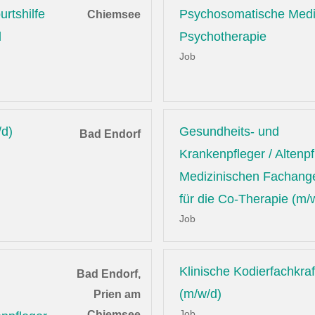
rtshilfe
Psychosomatische Medi
Chiemsee
d
Psychotherapie
Job
/d)
Gesundheits- und
Bad Endorf
Krankenpfleger / Altenpf
Medizinischen Fachange
für die Co-Therapie (m/
Job
Klinische Kodierfachkraf
Bad Endorf,
(m/w/d)
Prien am
Job
Chiemsee