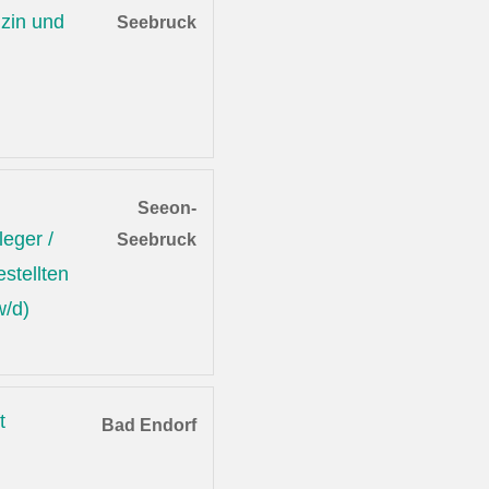
zin und
Seebruck
Seeon-
leger /
Seebruck
stellten
w/d)
t
Bad Endorf