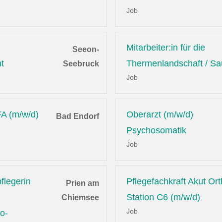
Job
Mitarbeiter:in für die
Seeon-
t
Thermenlandschaft / S
Seebruck
Job
A (m/w/d)
Oberarzt (m/w/d)
Bad Endorf
Psychosomatik
Job
flegerin
Pflegefachkraft Akut Or
Prien am
Station C6 (m/w/d)
Chiemsee
Job
o-