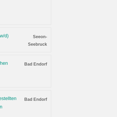
/w/d)
Seeon-
Seebruck
chen
Bad Endorf
stellten
Bad Endorf
en