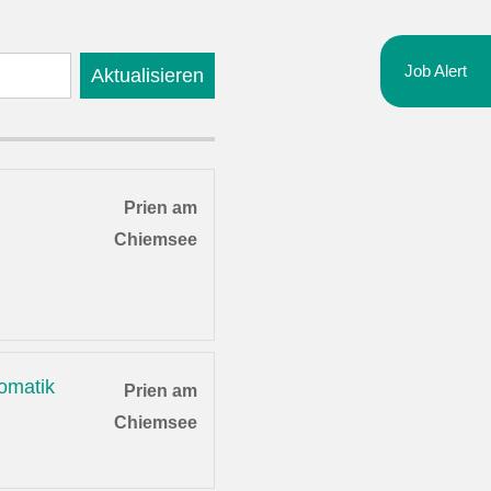
Job Alert
Aktualisieren
Prien am
Chiemsee
omatik
Prien am
Chiemsee