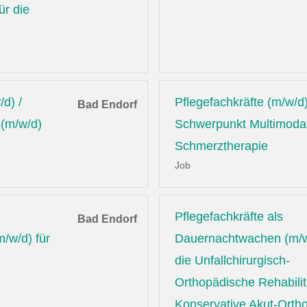
ür die
/d) /
Pflegefachkräfte (m/w/d)
Bad Endorf
 (m/w/d)
Schwerpunkt Multimoda
Schmerztherapie
Job
Pflegefachkräfte als
Bad Endorf
/w/d) für
Dauernachtwachen (m/w
die Unfallchirurgisch-
Orthopädische Rehabilit
Konservative Akut-Orth