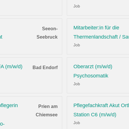
Job
Mitarbeiter:in für die
Seeon-
t
Thermenlandschaft / S
Seebruck
Job
A (m/w/d)
Oberarzt (m/w/d)
Bad Endorf
Psychosomatik
Job
flegerin
Pflegefachkraft Akut Or
Prien am
Station C6 (m/w/d)
Chiemsee
Job
o-