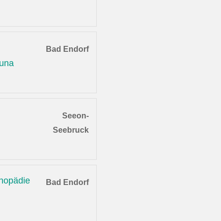
Bad Endorf
auna
Seeon-
Seebruck
thopädie
Bad Endorf