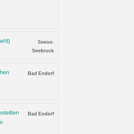
/w/d)
Seeon-
Seebruck
chen
Bad Endorf
stellten
Bad Endorf
en