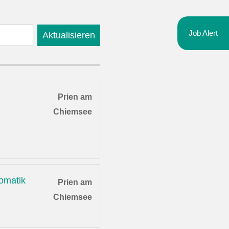
Job Alert
Aktualisieren
Prien am
Chiemsee
omatik
Prien am
Chiemsee