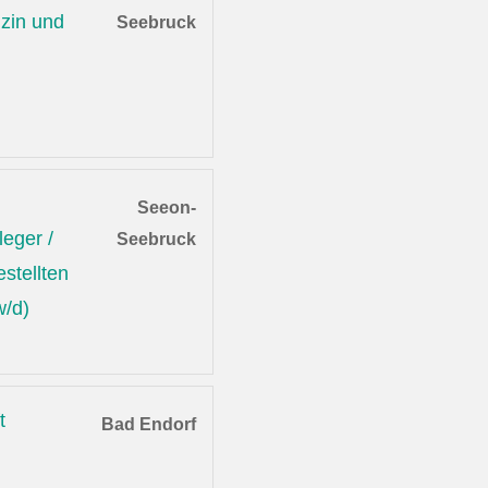
zin und
Seebruck
Seeon-
leger /
Seebruck
stellten
w/d)
t
Bad Endorf