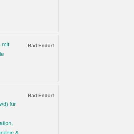
 mit
Bad Endorf
le
Bad Endorf
/d) für
ation,
opädie &