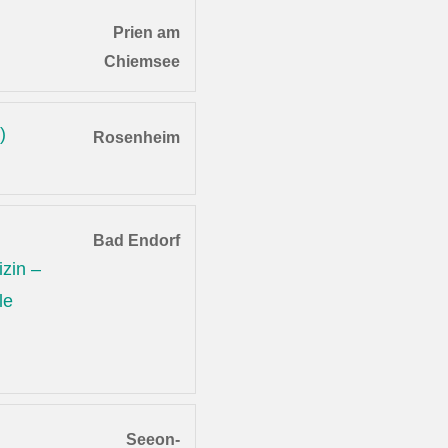
Prien am
Chiemsee
)
Rosenheim
Bad Endorf
zin –
le
Seeon-