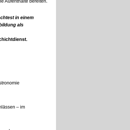
e Aufenthalte bereiten.
chtest in einem
ildung als
chichtdienst.
stronomie
nlässen – im