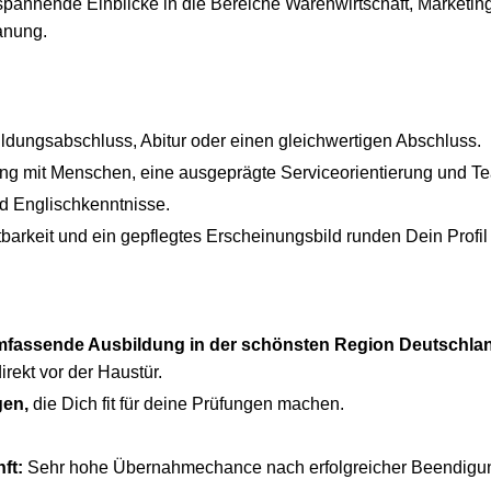
spannende Einblicke in die Bereiche Warenwirtschaft, Marketin
anung.
ildungsabschluss, Abitur oder einen gleichwertigen Abschluss.
 mit Menschen, eine ausgeprägte Serviceorientierung und Te
d Englischkenntnisse.
stbarkeit und ein gepflegtes Erscheinungsbild runden Dein Profil
umfassende Ausbildung in der schönsten Region Deutschla
rekt vor der Haustür.
gen,
die Dich fit für deine Prüfungen machen.
nft:
Sehr hohe Übernahmechance nach erfolgreicher Beendigun