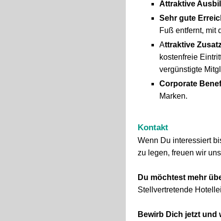
Attraktive Ausb
Sehr gute Erreic
Fuß entfernt, mi
A
ttraktive Zusat
kostenfreie Eintr
vergünstigte Mit
Corporate Benef
Marken.
Kontakt
Wenn Du interessiert bis
zu legen, freuen wir u
Du möchtest mehr übe
Stellvertretende Hotelle
Bewirb Dich jetzt und