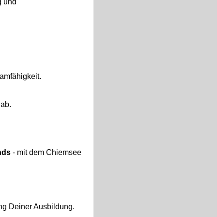
g und
amfähigkeit.
 ab.
nds
- mit dem Chiemsee
g Deiner Ausbildung.