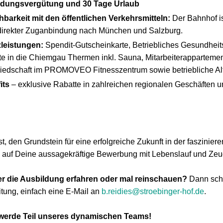
ildungsvergütung und 30 Tage Urlaub
hbarkeit mit den öffentlichen Verkehrsmitteln:
Der Bahnhof is
t direkter Zuganbindung nach München und Salzburg.
zleistungen:
Spendit-Gutscheinkarte, Betriebliches Gesundhe
itte in die Chiemgau Thermen inkl. Sauna, Mitarbeiterappartemen
gliedschaft im PROMOVEO Fitnesszentrum sowie betriebliche Al
its
– exklusive Rabatte in zahlreichen regionalen Geschäften 
t, den Grundstein für eine erfolgreiche Zukunft in der faszinier
ns auf Deine aussagekräftige Bewerbung mit Lebenslauf und Ze
r die Ausbildung erfahren oder mal reinschauen?
Dann schr
itung, einfach eine E-Mail an
b.reidies@stroebinger-hof.de
.
 werde Teil unseres dynamischen Teams!