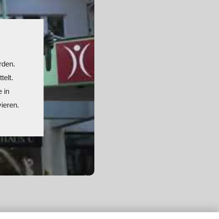
rden.
telt.
 in
ieren.