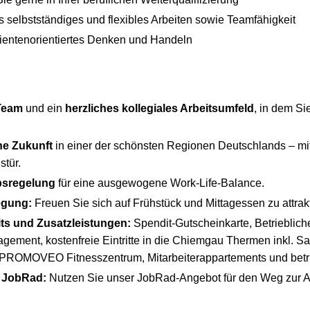
 selbstständiges und flexibles Arbeiten sowie Teamfähigkeit
tientenorientiertes Denken und Handeln
 Team
und ein
herzliches kollegiales Arbeitsumfeld
, in dem Si
he Zukunft
in einer der schönsten Regionen Deutschlands – m
stür.
ubsregelung
für eine ausgewogene Work-Life-Balance.
egung:
Freuen Sie sich auf Frühstück und Mittagessen zu attrakti
its und Zusatzleistungen:
Spendit-Gutscheinkarte, Betrieblich
ement, kostenfreie Eintritte in die Chiemgau Thermen inkl. Sa
m PROMOVEO Fitnesszentrum, Mitarbeiterappartements und betri
s JobRad:
Nutzen Sie unser JobRad-Angebot für den Weg zur Arbe