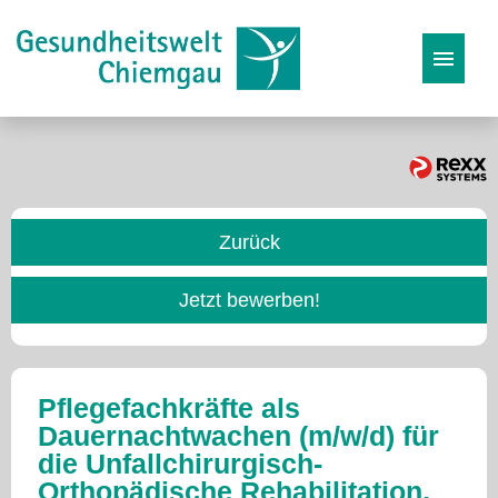
Stellenangebote
Karriereseite
Zurück
Initiativbewerbung
Jetzt bewerben!
Pflegefachkräfte als
Dauernachtwachen (m/w/d) für
die Unfallchirurgisch-
Orthopädische Rehabilitation,