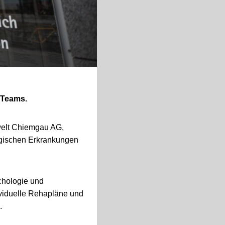
 Teams.
swelt Chiemgau AG,
ogischen Erkrankungen
chologie und
ividuelle Rehapläne und
.