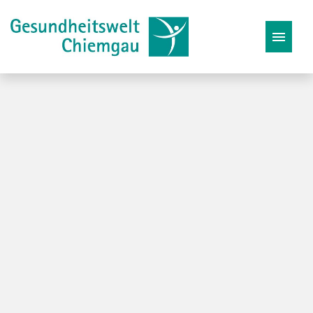
Stellenangebote
Karriereseite
Initiativbewerbung