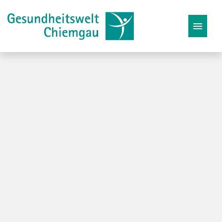
Stellenangebote
Karriereseite
Initiativbewerbung