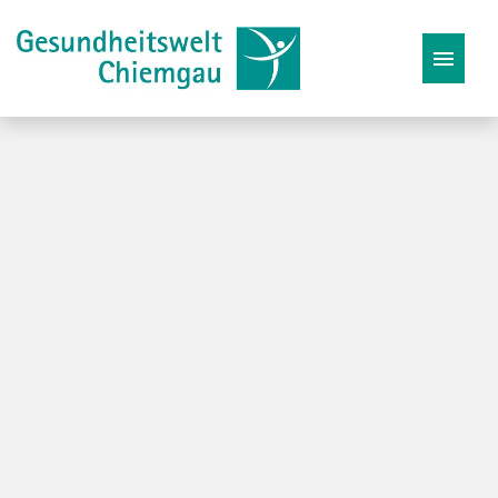
Stellenangebote
Karriereseite
Initiativbewerbung