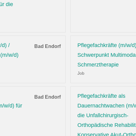
ür die
/d) /
Pflegefachkräfte (m/w/d)
Bad Endorf
 (m/w/d)
Schwerpunkt Multimoda
Schmerztherapie
Job
Pflegefachkräfte als
Bad Endorf
/w/d) für
Dauernachtwachen (m/w
die Unfallchirurgisch-
Orthopädische Rehabilit
Konservative Akut-Orth