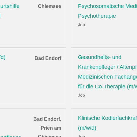
rtshilfe
Psychosomatische Medi
Chiemsee
d
Psychotherapie
Job
/d)
Gesundheits- und
Bad Endorf
Krankenpfleger / Altenpf
Medizinischen Fachange
für die Co-Therapie (m/
Job
Klinische Kodierfachkraf
Bad Endorf,
(m/w/d)
Prien am
Job
Chiemsee