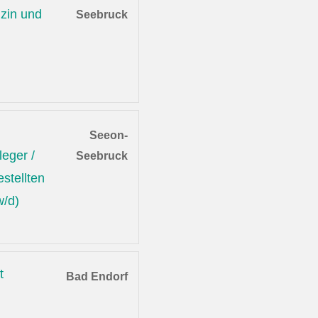
zin und
Seebruck
Seeon-
leger /
Seebruck
stellten
w/d)
t
Bad Endorf