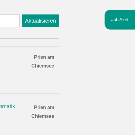
Job Alert
Aktualisieren
Prien am
Chiemsee
omatik
Prien am
Chiemsee