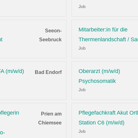
Job
Mitarbeiter:in für die
Seeon-
t
Thermenlandschaft / S
Seebruck
Job
A (m/w/d)
Oberarzt (m/w/d)
Bad Endorf
Psychosomatik
Job
flegerin
Pflegefachkraft Akut Or
Prien am
Station C6 (m/w/d)
Chiemsee
Job
o-