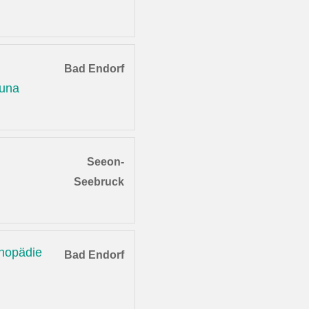
Bad Endorf
auna
Seeon-
Seebruck
thopädie
Bad Endorf