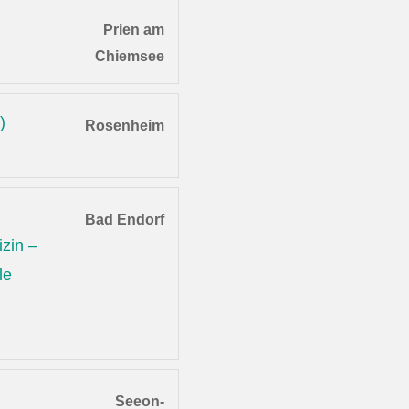
Prien am
Chiemsee
)
Rosenheim
Bad Endorf
zin –
le
Seeon-