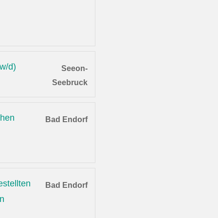
/w/d)
Seeon-
Seebruck
chen
Bad Endorf
stellten
Bad Endorf
en