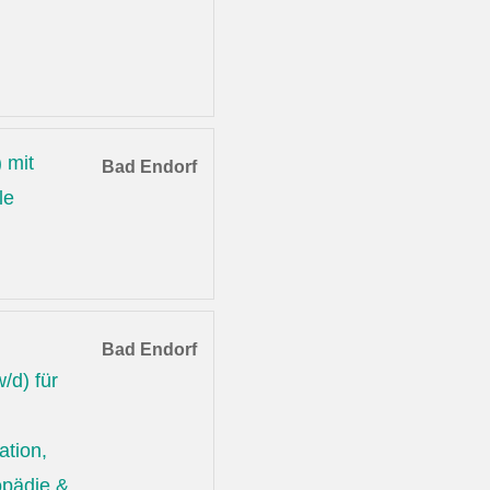
 mit
Bad Endorf
le
Bad Endorf
/d) für
ation,
opädie &