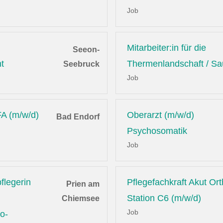
Job
Mitarbeiter:in für die
Seeon-
t
Thermenlandschaft / S
Seebruck
Job
A (m/w/d)
Oberarzt (m/w/d)
Bad Endorf
Psychosomatik
Job
flegerin
Pflegefachkraft Akut Or
Prien am
Station C6 (m/w/d)
Chiemsee
Job
o-