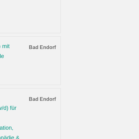
 mit
Bad Endorf
le
Bad Endorf
/d) für
ation,
opädie &