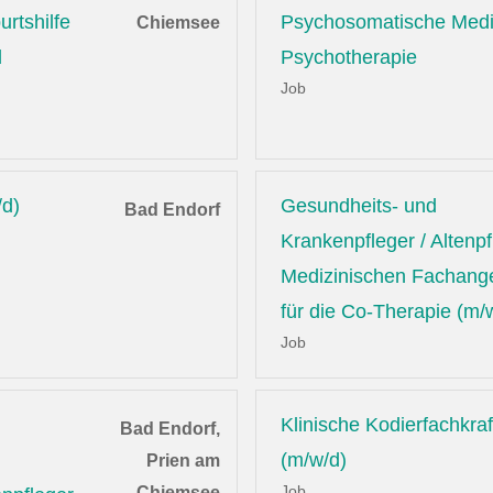
rtshilfe
Psychosomatische Medi
Chiemsee
d
Psychotherapie
Job
/d)
Gesundheits- und
Bad Endorf
Krankenpfleger / Altenpf
Medizinischen Fachange
für die Co-Therapie (m/
Job
Klinische Kodierfachkraf
Bad Endorf,
(m/w/d)
Prien am
Job
Chiemsee