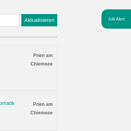
Job Alert
Aktualisieren
Prien am
Chiemsee
omatik
Prien am
Chiemsee