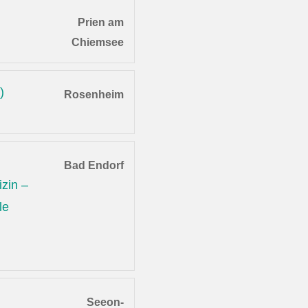
Prien am
Chiemsee
)
Rosenheim
Bad Endorf
zin –
le
Seeon-