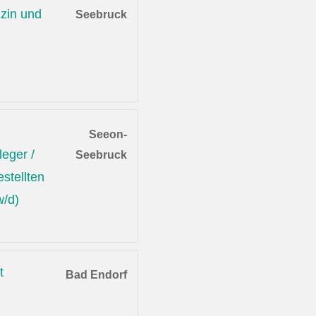
zin und
Seebruck
Seeon-
leger /
Seebruck
stellten
w/d)
t
Bad Endorf