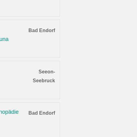
Bad Endorf
auna
Seeon-
Seebruck
thopädie
Bad Endorf