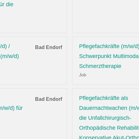
ür die
/d) /
Pflegefachkräfte (m/w/d)
Bad Endorf
 (m/w/d)
Schwerpunkt Multimoda
Schmerztherapie
Job
Pflegefachkräfte als
Bad Endorf
/w/d) für
Dauernachtwachen (m/w
die Unfallchirurgisch-
Orthopädische Rehabilit
Konservative Akut-Orth