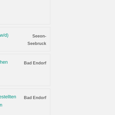
/w/d)
Seeon-
Seebruck
chen
Bad Endorf
stellten
Bad Endorf
en