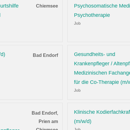
rtshilfe
Psychosomatische Medi
Chiemsee
d
Psychotherapie
Job
/d)
Gesundheits- und
Bad Endorf
Krankenpfleger / Altenpf
Medizinischen Fachange
für die Co-Therapie (m/
Job
Klinische Kodierfachkraf
Bad Endorf,
(m/w/d)
Prien am
Job
Chiemsee