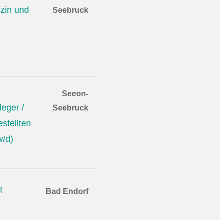
zin und
Seebruck
Seeon-
leger /
Seebruck
stellten
w/d)
t
Bad Endorf