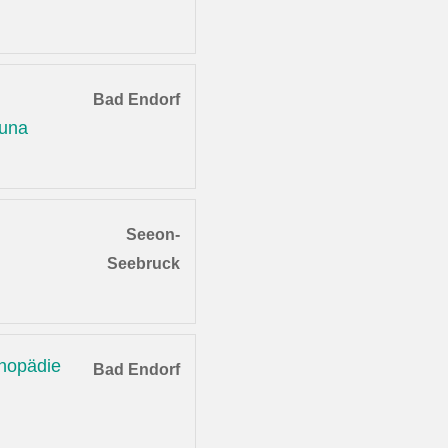
Bad Endorf
auna
Seeon-
Seebruck
thopädie
Bad Endorf