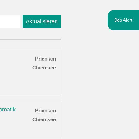
Job Alert
Aktualisieren
Prien am
Chiemsee
omatik
Prien am
Chiemsee