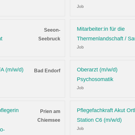
Job
Mitarbeiter:in für die
Seeon-
t
Thermenlandschaft / S
Seebruck
Job
A (m/w/d)
Oberarzt (m/w/d)
Bad Endorf
Psychosomatik
Job
flegerin
Pflegefachkraft Akut Or
Prien am
Station C6 (m/w/d)
Chiemsee
Job
o-