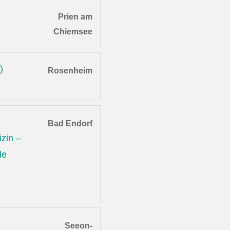
Prien am
Chiemsee
)
Rosenheim
Bad Endorf
zin –
le
Seeon-