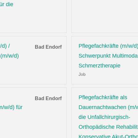
ür die
/d) /
Pflegefachkräfte (m/w/d)
Bad Endorf
 (m/w/d)
Schwerpunkt Multimoda
Schmerztherapie
Job
Pflegefachkräfte als
Bad Endorf
/w/d) für
Dauernachtwachen (m/w
die Unfallchirurgisch-
Orthopädische Rehabilit
Konservative Akut-Orth