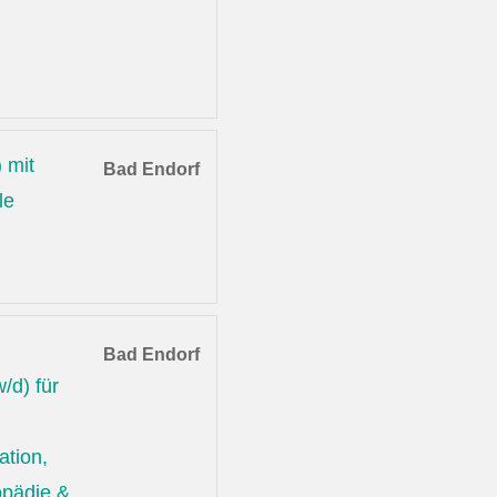
 mit
Bad Endorf
le
Bad Endorf
/d) für
ation,
opädie &