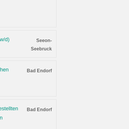
/w/d)
Seeon-
Seebruck
chen
Bad Endorf
stellten
Bad Endorf
en