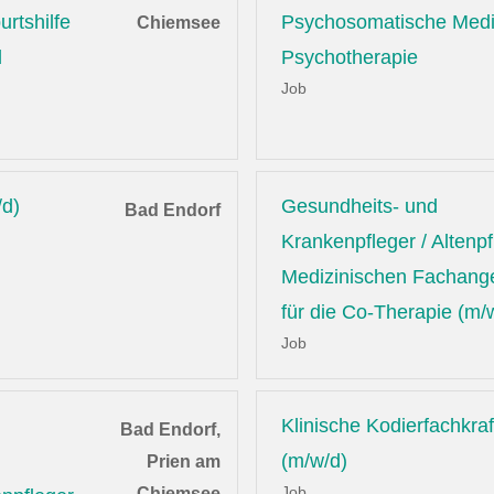
rtshilfe
Psychosomatische Medi
Chiemsee
d
Psychotherapie
Job
/d)
Gesundheits- und
Bad Endorf
Krankenpfleger / Altenpf
Medizinischen Fachange
für die Co-Therapie (m/
Job
Klinische Kodierfachkraf
Bad Endorf,
(m/w/d)
Prien am
Job
Chiemsee