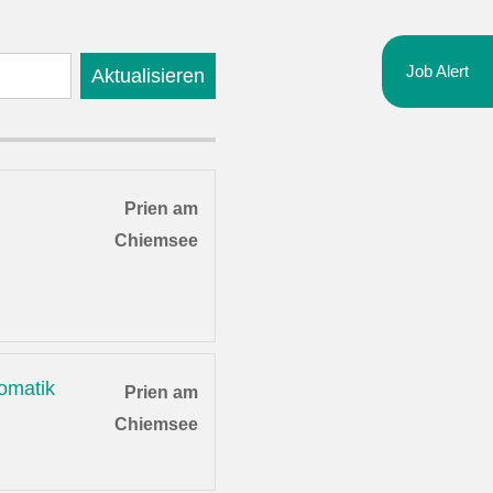
Job Alert
Aktualisieren
Prien am
Chiemsee
omatik
Prien am
Chiemsee