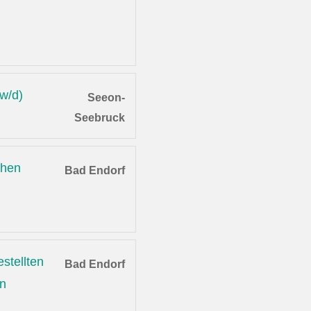
/w/d)
Seeon-
Seebruck
chen
Bad Endorf
stellten
Bad Endorf
en