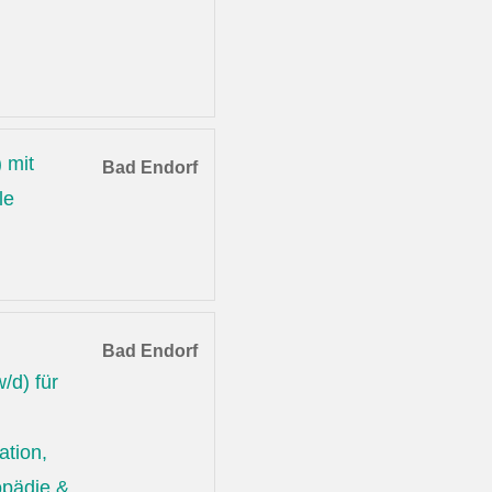
 mit
Bad Endorf
le
Bad Endorf
/d) für
ation,
opädie &