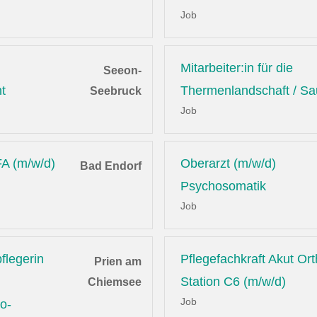
Job
Mitarbeiter:in für die
Seeon-
t
Thermenlandschaft / S
Seebruck
Job
A (m/w/d)
Oberarzt (m/w/d)
Bad Endorf
Psychosomatik
Job
flegerin
Pflegefachkraft Akut Or
Prien am
Station C6 (m/w/d)
Chiemsee
Job
o-