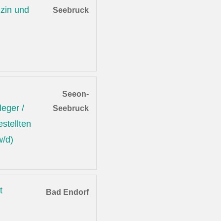
zin und
Seebruck
Seeon-
leger /
Seebruck
stellten
w/d)
t
Bad Endorf