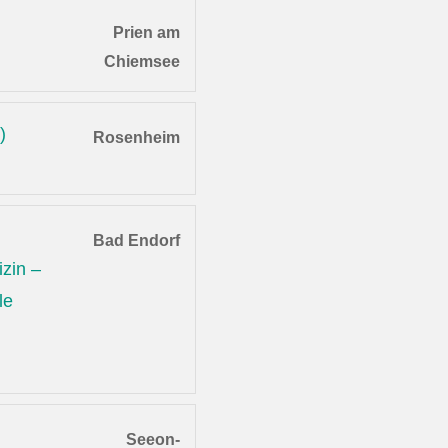
Prien am
Chiemsee
)
Rosenheim
Bad Endorf
zin –
le
Seeon-