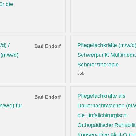
ür die
/d) /
Pflegefachkräfte (m/w/d)
Bad Endorf
 (m/w/d)
Schwerpunkt Multimoda
Schmerztherapie
Job
Pflegefachkräfte als
Bad Endorf
/w/d) für
Dauernachtwachen (m/w
die Unfallchirurgisch-
Orthopädische Rehabilit
Konservative Akut-Orth