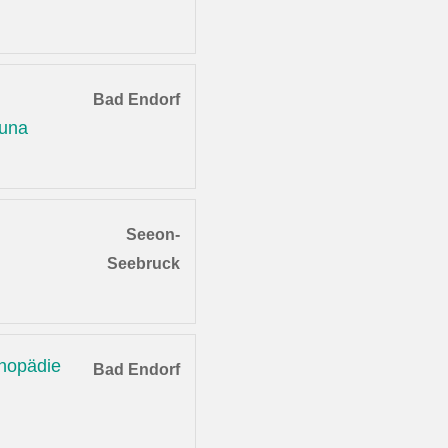
Bad Endorf
auna
Seeon-
Seebruck
thopädie
Bad Endorf