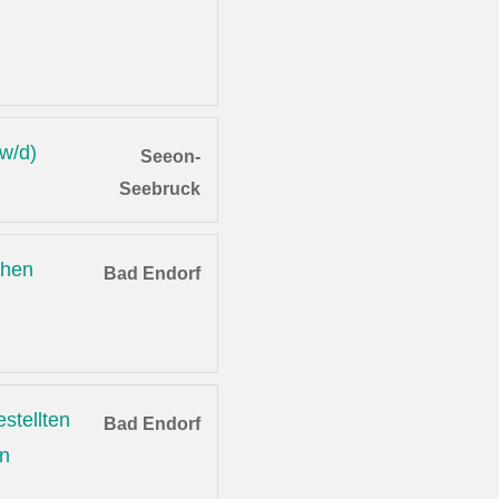
/w/d)
Seeon-
Seebruck
chen
Bad Endorf
stellten
Bad Endorf
en