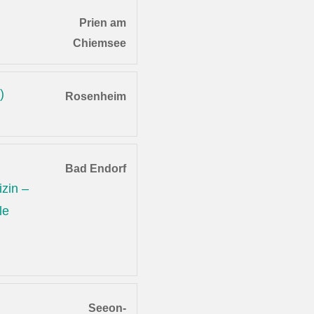
Prien am
Chiemsee
)
Rosenheim
Bad Endorf
zin –
le
Seeon-