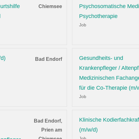
rtshilfe
Psychosomatische Medi
Chiemsee
d
Psychotherapie
Job
/d)
Gesundheits- und
Bad Endorf
Krankenpfleger / Altenpf
Medizinischen Fachange
für die Co-Therapie (m/
Job
Klinische Kodierfachkraf
Bad Endorf,
(m/w/d)
Prien am
Job
Chiemsee