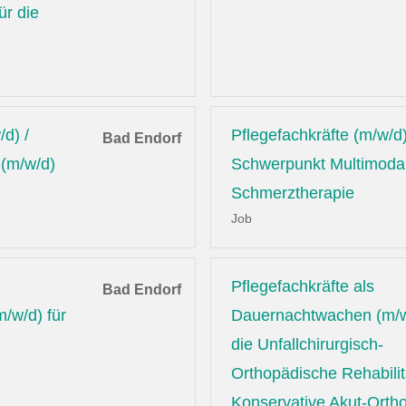
ür die
/d) /
Pflegefachkräfte (m/w/d)
Bad Endorf
 (m/w/d)
Schwerpunkt Multimoda
Schmerztherapie
Job
Pflegefachkräfte als
Bad Endorf
/w/d) für
Dauernachtwachen (m/w
die Unfallchirurgisch-
Orthopädische Rehabilit
Konservative Akut-Orth