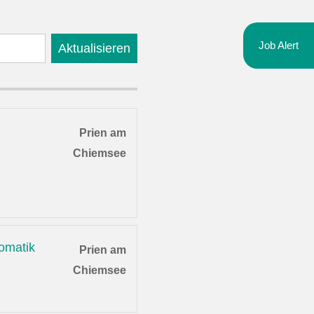
Job Alert
Aktualisieren
Prien am
Chiemsee
omatik
Prien am
Chiemsee