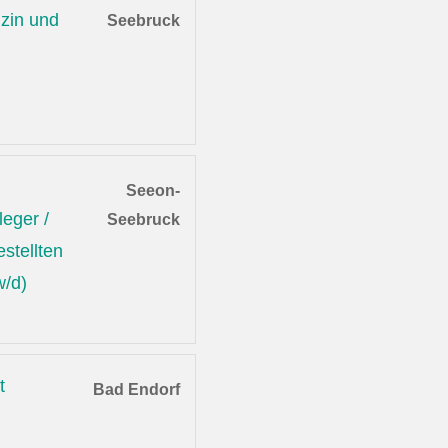
zin und
Seebruck
Seeon-
leger /
Seebruck
stellten
w/d)
t
Bad Endorf