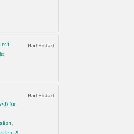
 mit
Bad Endorf
le
Bad Endorf
/d) für
ation,
opädie &