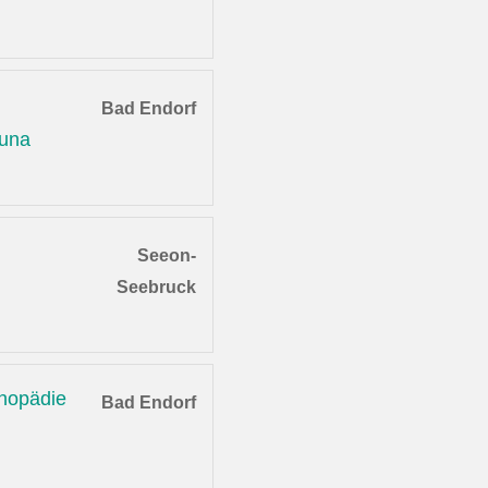
Bad Endorf
auna
Seeon-
Seebruck
thopädie
Bad Endorf