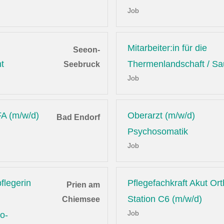
Job
Mitarbeiter:in für die
Seeon-
t
Thermenlandschaft / S
Seebruck
Job
A (m/w/d)
Oberarzt (m/w/d)
Bad Endorf
Psychosomatik
Job
flegerin
Pflegefachkraft Akut Or
Prien am
Station C6 (m/w/d)
Chiemsee
Job
o-